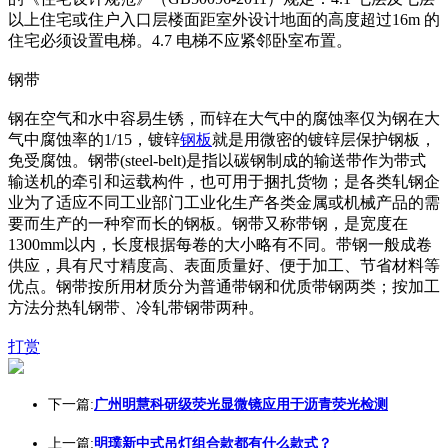
以上住宅或住户入口层楼面距室外设计地面的高度超过16m 的
住宅必须设置电梯。4.7 电梯不应紧邻卧室布置。
钢带
钢在空气和水中容易生锈，而锌在大气中的腐蚀率仅为钢在大
气中腐蚀率的1/15，镀锌
钢板
就是用微密的镀锌层保护钢板，
免受腐蚀。钢带(steel-belt)是指以碳钢制成的输送带作为带式
输送机的牵引和运载构件，也可用于捆扎货物；是各类轧钢企
业为了适应不同工业部门工业化生产各类金属或机械产品的需
要而生产的一种窄而长的钢板。钢带又称带钢，是宽度在
1300mm以内，长度根据每卷的大小略有不同。带钢一般成卷
供应，具有尺寸精度高、表面质量好、便于加工、节省材料等
优点。钢带按所用材质分为普通带钢和优质带钢两类；按加工
方法分热轧钢带、冷轧带钢带两种。
打赏
下一篇:
广州明慧科研级荧光显微镜应用于沥青荧光检测
上一篇:
明璞新中式吊灯组合款都有什么款式？