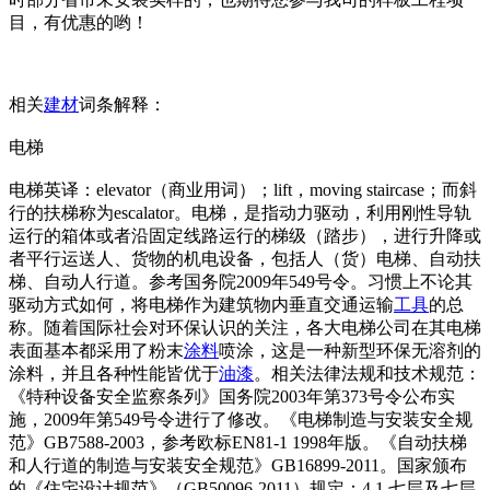
目，有优惠的哟！
相关
建材
词条解释：
电梯
电梯英译：elevator（商业用词）；lift，moving staircase；而斜
行的扶梯称为escalator。电梯，是指动力驱动，利用刚性导轨
运行的箱体或者沿固定线路运行的梯级（踏步），进行升降或
者平行运送人、货物的机电设备，包括人（货）电梯、自动扶
梯、自动人行道。参考国务院2009年549号令。习惯上不论其
驱动方式如何，将电梯作为建筑物内垂直交通运输
工具
的总
称。随着国际社会对环保认识的关注，各大电梯公司在其电梯
表面基本都采用了粉末
涂料
喷涂，这是一种新型环保无溶剂的
涂料，并且各种性能皆优于
油漆
。相关法律法规和技术规范：
《特种设备安全监察条列》国务院2003年第373号令公布实
施，2009年第549号令进行了修改。《电梯制造与安装安全规
范》GB7588-2003，参考欧标EN81-1 1998年版。《自动扶梯
和人行道的制造与安装安全规范》GB16899-2011。国家颁布
的《住宅设计规范》（GB50096-2011）规定：4.1 七层及七层