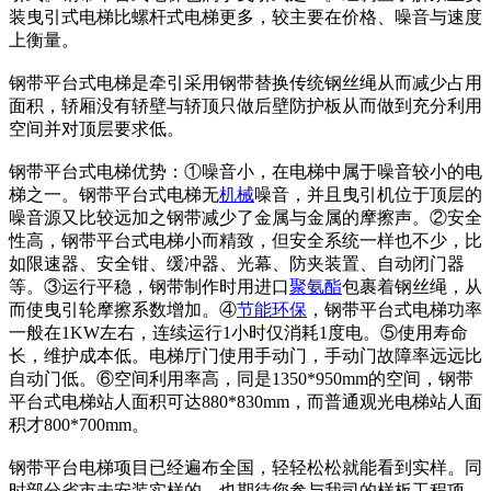
装曳引式电梯比螺杆式电梯更多，较主要在价格、噪音与速度
上衡量。
钢带平台式电梯是牵引采用钢带替换传统钢丝绳从而减少占用
面积，轿厢没有轿壁与轿顶只做后壁防护板从而做到充分利用
空间并对顶层要求低。
钢带平台式电梯优势：①噪音小，在电梯中属于噪音较小的电
梯之一。钢带平台式电梯无
机械
噪音，并且曳引机位于顶层的
噪音源又比较远加之钢带减少了金属与金属的摩擦声。②安全
性高，钢带平台式电梯小而精致，但安全系统一样也不少，比
如限速器、安全钳、缓冲器、光幕、防夹装置、自动闭门器
等。③运行平稳，钢带制作时用进口
聚氨酯
包裹着钢丝绳，从
而使曳引轮摩擦系数增加。④
节能
环保
，钢带平台式电梯功率
一般在1KW左右，连续运行1小时仅消耗1度电。⑤使用寿命
长，维护成本低。电梯厅门使用手动门，手动门故障率远远比
自动门低。⑥空间利用率高，同是1350*950mm的空间，钢带
平台式电梯站人面积可达880*830mm，而普通观光电梯站人面
积才800*700mm。
钢带平台电梯项目已经遍布全国，轻轻松松就能看到实样。同
时部分省市未安装实样的，也期待您参与我司的样板工程项