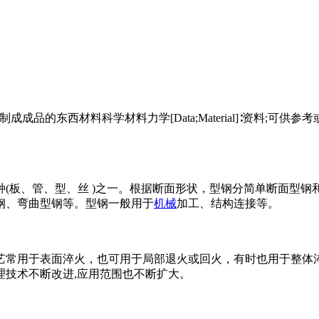
∶原料;可供制成成品的东西材料科学材料力学[Data;Material]∶资料;可
(板、管、型、丝 )之一。根据断面形状，型钢分简单断面型钢
钢、弯曲型钢等。型钢一般用于
机械
加工、结构连接等。
常用于表面淬火，也可用于局部退火或回火，有时也用于整体淬
理技术不断改进,应用范围也不断扩大。