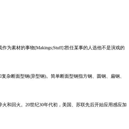
供参考或作为素材的事物[Makings;Stuff]∶胜任某事的人选他不是演戏的
和复杂断面型钢(异型钢)。简单断面型钢指方钢、圆钢、扁钢、
火和回火。20世纪30年代初，美国、苏联先后开始应用感应加